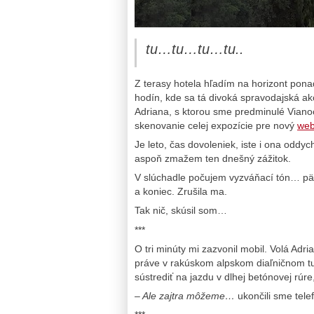
tu…tu…tu…tu..
Z terasy hotela hľadím na horizont pon
hodín, kde sa tá divoká spravodajská akc
Adriana, s ktorou sme predminulé Vianoce
skenovanie celej expozície pre nový
we
Je leto, čas dovoleniek, iste i ona oddy
aspoň zmažem ten dnešný zážitok.
V slúchadle počujem vyzváňací tón… pä
a koniec. Zrušila ma.
Tak nič, skúsil som…
***
O tri minúty mi zazvonil mobil. Volá Adr
práve v rakúskom alpskom diaľničnom tun
sústrediť na jazdu v dlhej betónovej rúr
– Ale zajtra môžeme…
ukončili sme tele