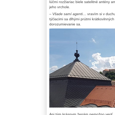
lúčmi rozžiariac biele satelitné antény a
jeho vrchole.
–
Všade samí agenti…
vravím si v duchu
týčiacimi sa dlhými prútmi krátkovlnnýc
dorozumievanie sa.
Ani tým krásnym ženám nemožno veriť, že