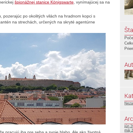
merickej
špionážnej stanice Königswarte
, vynímajúcej sa na
, pozerajúc po okolitých vilách na hradnom kopci s
h antén na strechách, určených na skryté agentúrne
Šta
Poče
Celk
Prie
Aut
Kat
Neza
Arc
jún 
máj 
 pracujú iba pre seba a svoje blaho. Ale ako životná