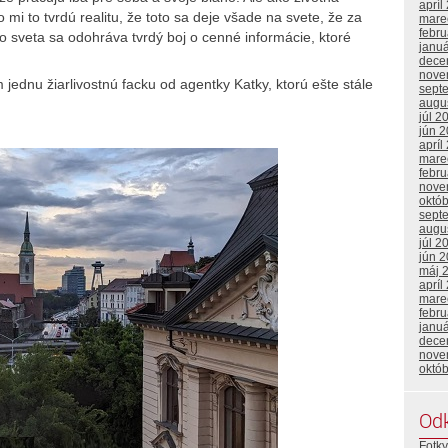
apríl
mi to tvrdú realitu, že toto sa deje všade na svete, že za
mare
febr
 sveta sa odohráva tvrdý boj o cenné informácie, ktoré
janu
dece
nove
 jednu žiarlivostnú facku od agentky Katky, ktorú ešte stále
sept
augu
júl 2
jún 
apríl
mare
febr
nove
októ
sept
augu
júl 2
jún 
máj 
apríl
mare
febr
janu
dece
nove
októ
Od
Fotky