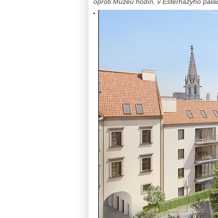
oproti Múzeu hodín, v Esterházyho paláci