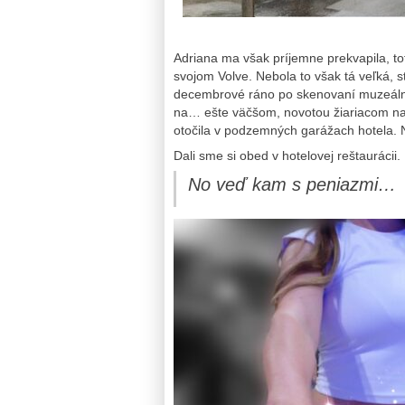
Adriana ma však príjemne prekvapila, tot
svojom Volve. Nebola to však tá veľká, 
decembrové ráno po skenovaní muzeálnej
na… ešte väčšom, novotou žiariacom 
otočila v podzemných garážach hotela.
Dali sme si obed v hotelovej reštaurácii
No veď kam s peniazmi…