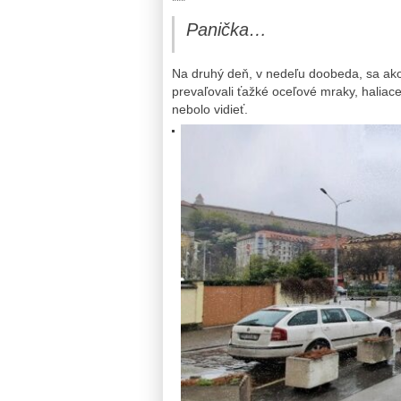
***
Panička…
Na druhý deň, v nedeľu doobeda, sa ak
prevaľovali ťažké oceľové mraky, halia
nebolo vidieť.