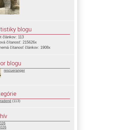
tistiky blogu
t článkov: 113
ová čítanosť: 215626x
merná čítanosť článkov: 1908x
or blogu
rescueranger
egórie
radené
(113)
hív
2026
2026