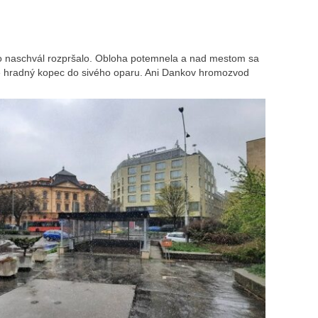
o naschvál rozpršalo. Obloha potemnela a nad mestom sa
ce hradný kopec do sivého oparu. Ani Dankov hromozvod