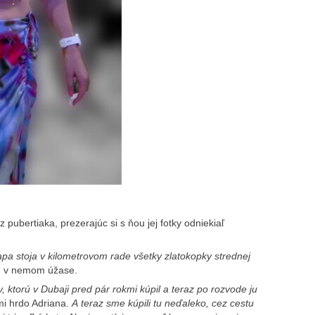
 pubertiaka, prezerajúc si s ňou jej fotky odniekiaľ
apa stoja v kilometrovom rade všetky zlatokopky strednej
m v nemom úžase.
, ktorú v Dubaji pred pár rokmi kúpil a teraz po rozvode ju
mi hrdo Adriana.
A teraz sme kúpili tu neďaleko, cez cestu