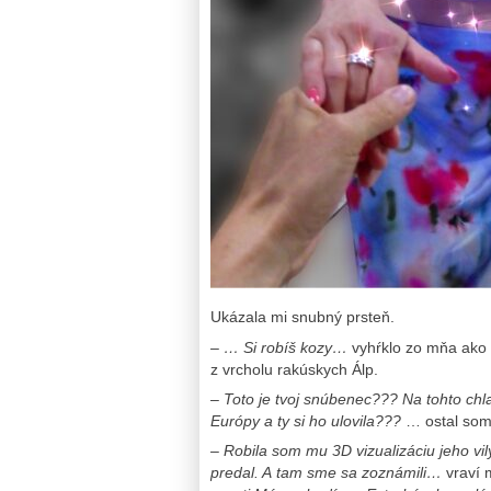
Ukázala mi snubný prsteň.
– … Si robíš kozy…
vyhŕklo zo mňa ako z
z vrcholu rakúskych Álp.
–
Toto je tvoj snúbenec??? Na tohto chl
Európy a ty si ho ulovila???
… ostal so
– Robila som mu 3D vizualizáciu jeho vily
predal. A tam sme sa zoznámili…
vraví 