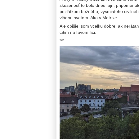
skúsenosť to bolo dnes fajn, pripomenulo 
pozlátkom bežného, vysmiateho civilného
vládnu svetom. Ako v Matrixe…
Ale obišiel som vcelku dobre, ak nerátam
cítim na ľavom líci.
***