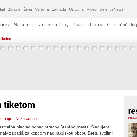
tail
Zdravie
Žena
Varecha
Záhrada
Užitočná
Video
DefenceNews
lánky
Najkomentovanejšie články
Zoznam blogov
Komerčné blog
 tiketom
m tiketom
re
rescu
eranger
,
Nezaradené
bezcieľne hladiac ponad strechy Starého mesta. Sledujem
omaly zapadá za kopcom nad rakúskou obcou Berg, svojimi