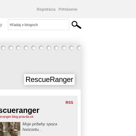
Registrácia
Prihlásenie
y
RescueRanger
RSS
scueranger
eranger.blog.pravda.sk
Moje príbehy spoza
horizontu...