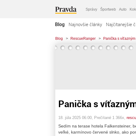
Správy
Športweb
Auto
Kok
Blog
Najnovšie články
Najčítanejšie č
Blog
>
RescueRanger
>
Panička s víťazným
Panička s víťazný
18. júla 2025 06:00
, Prečítané 1 366x,
rescu
Sedím na terase hotela Falkensteiner, 
veľké, karmínovo červené slnko, ako p