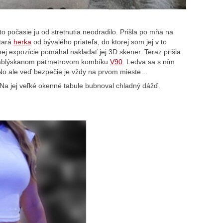
o počasie ju od stretnutia neodradilo. Prišla po mňa na
stará
herka
od bývalého priateľa, do ktorej som jej v to
 expozície pomáhal nakladať jej 3D skener. Teraz prišla
nablýskanom päťmetrovom kombíku
V90
. Ledva sa s ním
 No ale veď bezpečie je vždy na prvom mieste…
. Na jej veľké okenné tabule bubnoval chladný dážď.