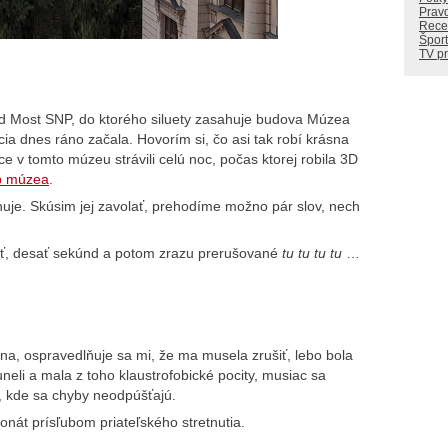
Prav
Rece
Šport
TV p
ad Most SNP, do ktorého siluety zasahuje budova Múzea
ia dnes ráno začala. Hovorím si, čo asi tak robí krásna
 v tomto múzeu strávili celú noc, počas ktorej robila 3D
b múzea
.
chuje. Skúsim jej zavolať, prehodíme možno pár slov, nech
ť, desať sekúnd a potom zrazu prerušované
tu tu tu tu
…
iana, ospravedlňuje sa mi, že ma musela zrušiť, lebo bola
eli a mala z toho klaustrofobické pocity, musiac sa
e, kde sa chyby neodpúšťajú.
fonát prísľubom priateľského stretnutia.